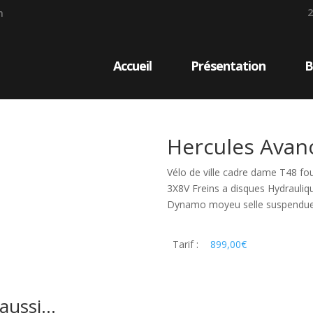
2
m
Accueil
Présentation
B
Hercules Avan
Vélo de ville cadre dame T48 fo
3X8V Freins a disques Hydrauli
Dynamo moyeu selle suspendu
Tarif :
899,00
€
 aussi…