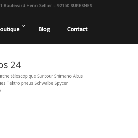
1 Boulevard Henri Sellier – 92150 SURESNES
outique
Blog
Contact
os 24
urche télescopique Suntour Shimano Altus
ques Tektro pneus Schwalbe Spycer
e